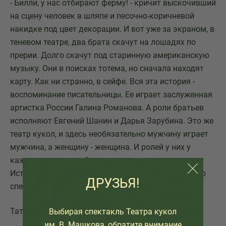
- Билли, у нас отбирают ферму! - кричит выскочивший
на сцену человек в шляпе и песочно-коричневой
накидке под цвет декорации. И вот уже за экраном, в
теневом театре, два брата скачут на лошадях по
прерии. Долго скачут под старинную американскую
музыку. Они в поисках тотема, но сначала находят
карту. Как ни странно, в сейфе. Вся эта история -
воспоминание писательницы. Ее играет заслуженная
артистка России Галина Романова. А роли братьев
исполняют Евгений Шанин и Дарья Зарубина. Это же
театр кукол, и здесь необязательно мужчину играет
мужчина, а женщину - женщина. И ролей у них у
каждого не по одной.
История, разумеется, закончилась хеппи-эндом. Но
ДРУЗЬЯ!
спектакль хочется еще посмотреть.
Татьяна Тюрина
Выбирая спектакль Театра кукол
им. В. Машкова, обратите внимание