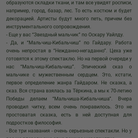
образуются складки ткани, и там все увидят росписи,
например, город, базар, лес. То есть костюм и будет
декорацией. Артисты будут много петь, причем без
инструментального сопровождения.
- Еще у вас “Звездный мальчик” по Оскару Уайлду.
- Да, и “Мальчиш-Кибальчиш” по Гайдару. Работа
очень непростая в “Нежданно-негаданно”. Цеха уже
готовятся к этому спектаклю. Но на первой очереди у
нас “Мальчиш-Кибальчиш”. Эпический сказ о
мальчике с мужественным сердцем. Это, кстати,
первое определение жанра Гайдаром. Не сказка, а
сказ. Вся страна взялась за Тёркина, а мы к 70-летию
Победы делаем “Мальчиша-Кибальчиша”. Вчера
проводил читку, всем очень понравилось. Это не
простоватая сказка, есть в ней доступная для
подростков философия.
- Все три названия - очень серьезные спектакли. Но у