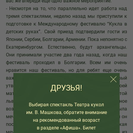
вас же впереди еще одно важное мероприятие.
- Несмотря на то, что параллельно идет работа над
тремя спектаклями, неделю назад мы приступили к
подготовке к Международному фестивалю “Кукла в
детских руках”. Свой приезд подтвердили гости из
Японии, Сербии, Болгарии, Армении. Пока непонятно с
Екатеринбургом. Естественно, будут архангельцы.
Они принимали участие два года назад, когда наш
фестиваль проходил в Болгарии. Всем им очень
нравится наш фестиваль, но для ребят еще очень
важно увидеть Владимира Машкова, который
утвердил на этот фестиваль премию имени своей
ДРУЗЬЯ!
матери Натальи Ивановны Никифоровой “Золотой
львенок”. Это - статуэтка плюс к ней денежное
Выбирая спектакль Театра кукол
вознаграждение. В студенческие годы у меня была
им. В. Машкова, обратите внимание
мечта - встретиться с Зиновием Гердтом и чтобы он
на рекомендованный возраст
посмотрел хотя бы один наш спектакль. Ну, такая
в разделе «Афиша». Билет
мечта была. И она осуществилась. Мы привезли из