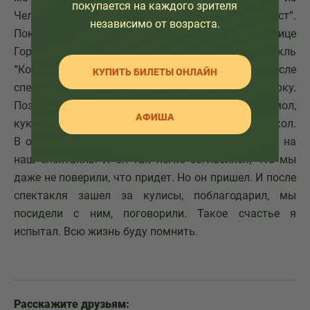
покупается на каждого зрителя
Челябинска в Москву спектакль “Фауст”.
независимо от возраста.
Показывали его в еще старом Доме актера на улице
Горького. А накануне пошли на спектакль
“Костюмер”, где Гердт играл с Якутом, и после
КУПИТЬ БИЛЕТЫ ОНЛАЙН
спектакля нагло завалились к Гердту в гримерку.
Поздравили его. Представились: мы, мол,
АФИША
кукольники, и знаем, что ваши корни - в театре кукол.
В общем, попросили Зиновия Ефимовича прийти на
наш спектакль. И он так легко согласился, что мы
даже не поверили, что придет. Но он пришел. И после
спектакля зашел за кулисы, поблагодарил, мы
посидели с ним, поговорили. Такое счастье я
испытал. Всю жизнь буду помнить.
Расскажите друзьям: