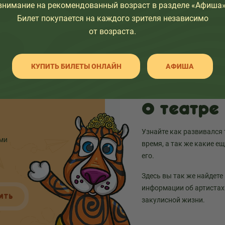
внимание на рекомендованный возраст в разделе «Афиша»
Билет покупается на каждого зрителя независимо
от возраста.
КУПИТЬ БИЛЕТЫ ОНЛАЙН
АФИША
О театре
Узнайте как развивался 
ыми
время, а так же какие е
его.
Здесь вы так же найдете
информации об артистах 
ИТЬ
закулисной жизни.