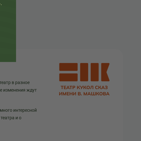
.
театр в разное
ще изменения ждут
 много интересной
театра и о