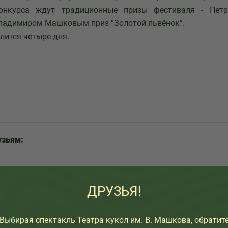
конкурса ждут традиционные призы фестиваля - Петр
ладимиром Машковым приз “Золотой львёнок”.
лится четыре дня.
узьям:
ДРУЗЬЯ!
Выбирая спектакль Театра кукол им. В. Машкова, обратит
НАЗАД К СПИСКУ