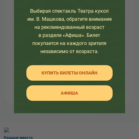
О театре
Выбирая спектакль Театра кукол
Узнайте как развивался театр в разное время, а
им. В. Машкова, обратите внимание
так же какие еще изменения ждут его.
на рекомендованный возраст
Здесь вы так же найдете много интересной
в разделе «Афиша». Билет
информации об артистах театра и о закулисной
покупается на каждого зрителя
жизни.
независимо от возраста.
КУПИТЬ БИЛЕТЫ ОНЛАЙН
АФИША
Решаем вместе