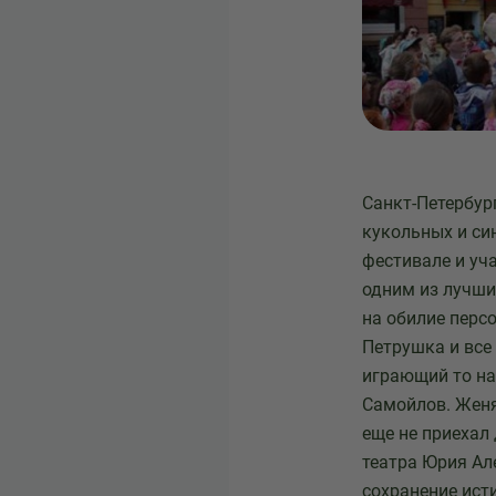
Санкт-Петербур
кукольных и син
фестивале и уч
одним из лучши
на обилие персо
Петрушка и все
играющий то на
Самойлов. Женя
еще не приехал
театра Юрия Ал
сохранение ист