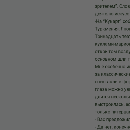
зрителем”. Сло
деятелю искусс
-На “Кукарт” со
Туркмения, Япо
Тринадцать теа
куклами-марион
открытом возду
основном шли тр
Мне особенно и
за классические
спектакль в фор
глаза можно уви
длится нескольк
выстроилась, е
только питерца
- Вас предложи
- Да нет, коне