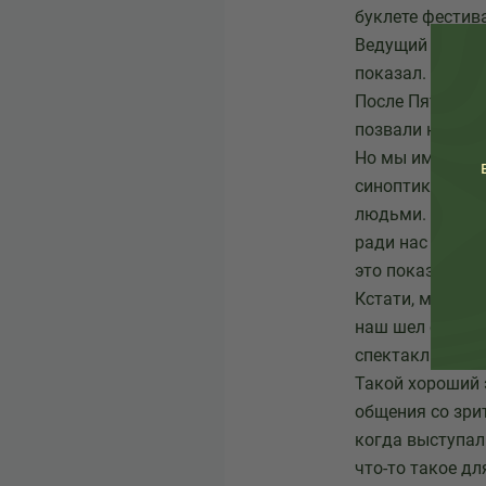
буклете фестив
Ведущий пробов
показал. - Т.Т.)
После Пятого к
позвали нас на
Но мы имели усп
синоптики обещ
людьми. К нам 
ради нас пришл
это показ беспл
Кстати, мы был
наш шел около 
спектакль в лу
Такой хороший э
общения со зри
когда выступали
что-то такое дл