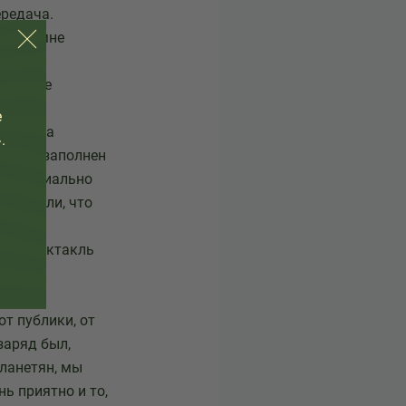
ередача.
ойлов мне
л, и еще
е
нечно, а
.
ий был заполнен
ю, специально
говорили, что
. И спектакль
казали
от публики, от
заряд был,
планетян, мы
нь приятно и то,