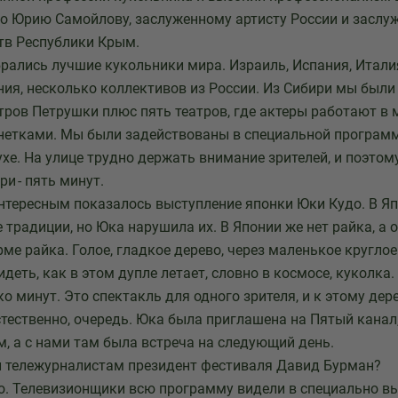
во Юрию Самойлову, заслуженному артисту России и заслу
тв Республики Крым.
брались лучшие кукольники мира. Израиль, Испания, Италия
ния, несколько коллективов из России. Из Сибири мы были
тров Петрушки плюс пять театров, где актеры работают в м
етками. Мы были задействованы в специальной программе
хе. На улице трудно держать внимание зрителей, и поэтом
и - пять минут.
нтересным показалось выступление японки Юки Кудо. В Я
 традиции, но Юка нарушила их. В Японии же нет райка, а 
ме райка. Голое, гладкое дерево, через маленькое круглое
деть, как в этом дупле летает, словно в космосе, куколка
о минут. Это спектакль для одного зрителя, и к этому дер
стественно, очередь. Юка была приглашена на Пятый канал
м, а с нами там была встреча на следующий день.
л тележурналистам президент фестиваля Давид Бурман?
чно. Телевизионщики всю программу видели в специально 