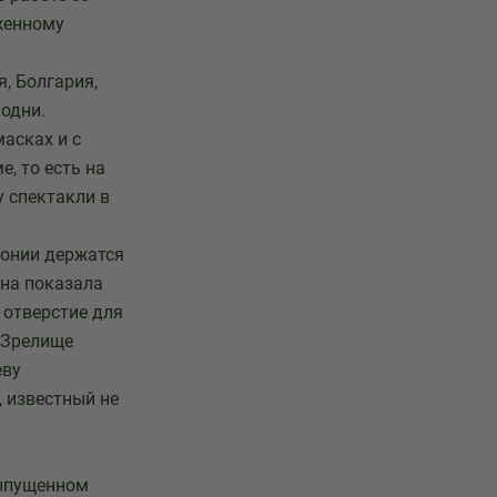
женному
, Болгария,
 одни.
асках и с
, то есть на
у спектакли в
понии держатся
она показала
 отверстие для
. Зрелище
еву
, известный не
выпущенном