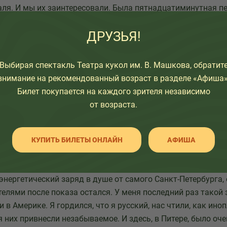
аля. И мы их заинтересовали. Была пятнадцатиминутная п
ал говорить за Петрушку. (Все телевизионные записи Сам
ДРУЗЬЯ!
анала нас уже в новостях показал Первый Российский кана
 Радио России.
Выбирая спектакль Театра кукол им. В. Машкова, обратит
ех не только у СМИ. Когда работали на Невском, было сол
внимание на рекомендованный возраст в разделе «Афиша»
али дождь. На проспекте было очень много народу, Невск
Билет покупается на каждого зрителя независимо
подходили люди и говорили, что видели нас по телевидени
от возраста.
и. Давали деньги, шоколадки. Мы, конечно, отказывались, 
атный. Но они нам, мол, это же такая традиция.
и единственными, кто работал на площади без микрофонов
КУПИТЬ БИЛЕТЫ ОНЛАЙН
АФИША
часа. В информации на Первом канале сказали, что мы по
чших традициях русской культуры.
нергетический заряд в душе от самого Санкт-Петербурга, 
телями после показа остался. У меня последний раз такой 
 в Америке. Я гордился, что я русский, нас чтили, как ино
я них привнесли незабываемое. И здесь, в Питере, было оче