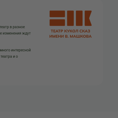
театр в разное
ще изменения ждут
 много интересной
театра и о