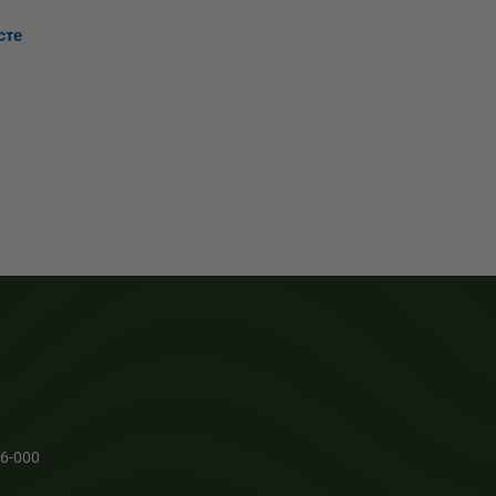
сте
66-000