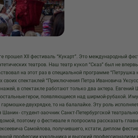
ге прошел XII фестиваль “Кукарт”. Это международный фе
тетических театров. Наш театр кукол “Сказ” был не вперв
аствовал на этот раз в специальной программе “Петрушка 
х своих спектаклей “Приключения Петра Ивановича Уксусо
нажей, в спектакле работают только два актера. Евгений 
 остальные герои, появляющиеся над ширмой-рубахой. И м
 гармошке-двухрядке, то на балалайке. Эту роль исполняе
 Шанин - студент-заочник Санкт-Петербургской театральн
 домой, поэтому о фестивале я попросила рассказать глав
ексеевича Самойлова, получившего, кстати, диплом фести
инной профессии кукольника и высокий профессионализм в