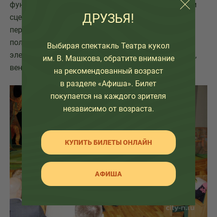
фундаментов под колонны, обустройство гребёнки
ДРУЗЬЯ!
сцены и водопроводной камеры, монтаж кровли и
перекрытий, штукатурка внутренних помещений,
полная замена пола и внутренних систем
Выбирая спектакль Театра кукол
электроснабжения, водоснабжения и канализации,
им. В. Машкова, обратите внимание
вентиляции и отопления.
на рекомендованный возраст
в разделе «Афиша». Билет
покупается на каждого зрителя
независимо от возраста.
КУПИТЬ БИЛЕТЫ ОНЛАЙН
АФИША