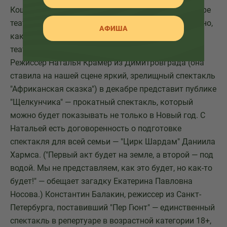
Кощей к Яге свататься ходил" остается в репертуаре
театра с 1994 года! Кощей, конечно, бессмертный, но,
АФИША
как видим, так до сих пор и не женился? Сейчас в
театре готовится несколько новых постановок.
Режиссер Наталья Крамер из Димитровграда (она
ставила на нашей сцене яркий, зрелищный спектакль
"Африканская сказка") в декабре представит публике
"Щелкунчика" — прокатный спектакль, который
можно будет показывать не только в Новый год. С
Натальей есть договоренность о подготовке
спектакля для всей семьи — "Цирк Шардам" Даниила
Хармса. ("Первый акт будет на земле, а второй — под
водой. Мы не представляем, как это будет, но как-то
будет!" — обещает загадку Екатерина Павловна
Носова.) Константин Балакин, режиссер из Санкт-
Петербурга, поставивший "Пер Гюнт" — единственный
спектакль в репертуаре в возрастной категории 18+,