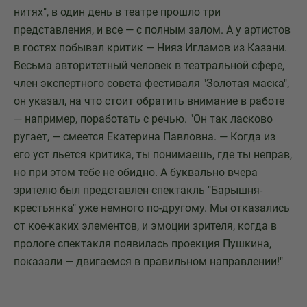
нитях", в один день в театре прошло три
представления, и все — с полным залом. А у артистов
в гостях побывал критик — Нияз Игламов из Казани.
Весьма авторитетный человек в театральной сфере,
член экспертного совета фестиваля "Золотая маска",
он указал, на что стоит обратить внимание в работе
— например, поработать с речью. "Он так ласково
ругает, — смеется Екатерина Павловна. — Когда из
его уст льется критика, ты понимаешь, где ты неправ,
но при этом тебе не обидно. А буквально вчера
зрителю был представлен спектакль "Барышня-
крестьянка" уже немного по-другому. Мы отказались
от кое-каких элементов, и эмоции зрителя, когда в
прологе спектакля появилась проекция Пушкина,
показали — двигаемся в правильном направлении!"