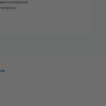
 много интересной
театра и о
сте