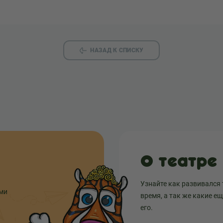
НАЗАД К СПИСКУ
О театре
Узнайте как развивался 
ыми
время, а так же какие е
его.