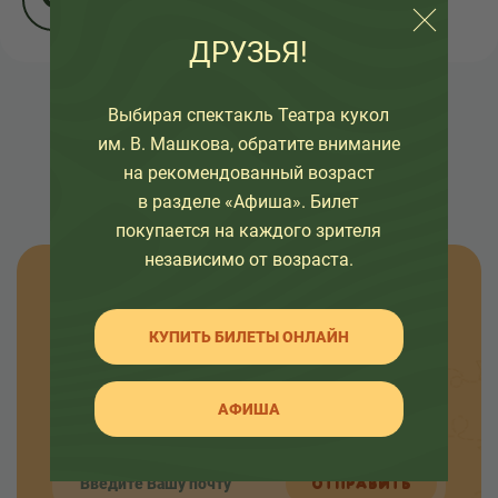
ДРУЗЬЯ!
Выбирая спектакль Театра кукол
НАЗАД К СПИСКУ
им. В. Машкова, обратите внимание
на рекомендованный возраст
в разделе «Афиша». Билет
покупается на каждого зрителя
независимо от возраста.
Узнавайте новости
КУПИТЬ БИЛЕТЫ ОНЛАЙН
Оставьте свой емайл, чтобы узнавать первыми
о премьерах спектаклей, наших проектах и
АФИША
интересных событиях в жизни театра.
ОТПРАВИТЬ