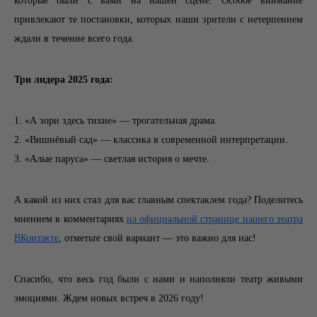
которые были с вами на нашей сцене. Особое внимание
привлекают те постановки, которых наши зрители с нетерпением
ждали в течение всего года.
Три лидера 2025 года:
1. «А зори здесь тихие» — трогательная драма.
2. «Вишнёвый сад» — классика в современной интерпретации.
3. «Алые паруса» — светлая история о мечте.
А какой из них стал для вас главным спектаклем года? Поделитесь
мнением в комментариях
на официальной странице нашего театра
ВКонтакте
, отметьте свой вариант — это важно для нас!
Спасибо, что весь год были с нами и наполняли театр живыми
эмоциями. Ждем новых встреч в 2026 году!