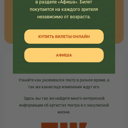
в разделе «Афиша». Билет
интересных событиях в жизни театра.
покупается на каждого зрителя
независимо от возраста.
ОТПРАВИТЬ
КУПИТЬ БИЛЕТЫ ОНЛАЙН
АФИША
О театре
Узнайте как развивался театр в разное время, а
так же какие еще изменения ждут его.
Здесь вы так же найдете много интересной
информации об артистах театра и о закулисной
жизни.