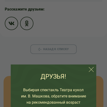
Расскажите друзьям:
НАЗАД К СПИСКУ
ДРУЗЬЯ!
Узнавайте новости
Выбирая спектакль Театра кукол
им. В. Машкова, обратите внимание
Оставьте свой емайл, чтобы узнавать первыми
на рекомендованный возраст
о премьерах спектаклей, наших проектах и