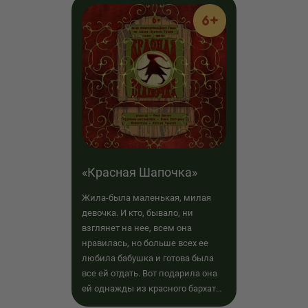
6+
«Красная Шапочка»
Жила-была маленькая, милая
девочка. И кто, бывало, ни
взглянет на нее, всем она
нравилась, но больше всех ее
любила бабушка и готова была
все ей отдать. Вот подарила она
ей однажды из красного бархата
шапочку...