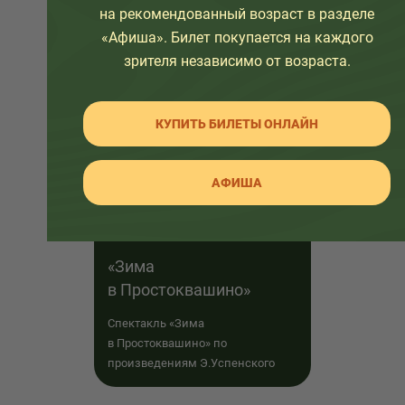
шапочку...
на рекомендованный возраст в разделе
«Афиша». Билет покупается на каждого
зрителя независимо от возраста.
6+
КУПИТЬ БИЛЕТЫ ОНЛАЙН
АФИША
«Зима
в Простоквашино»
Спектакль «Зима
в Простоквашино» по
произведениям Э.Успенского