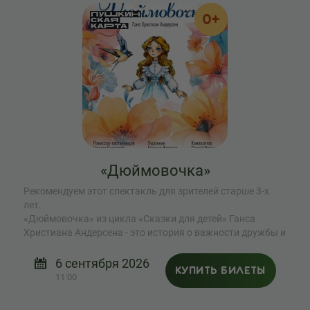
0+
«Дюймовочка»
Рекомендуем этот спектакль для зрителей старше 3-х
лет.
«Дюймовочка» из цикла «Сказки для детей» Ганса
Христиана Андерсена - это история о важности дружбы и
любви, и о том, как важно в этом мире найти в конце
концов свое счастье и тех самых «своих».
6 сентября 2026
КУПИТЬ БИЛЕТЫ
11:00