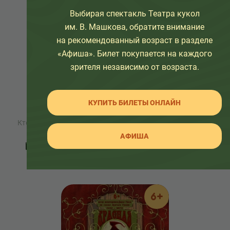
Выбирая спектакль Театра кукол
им. В. Машкова, обратите внимание
на рекомендованный возраст в разделе
«Афиша». Билет покупается на каждого
зрителя независимо от возраста.
«Не садись на пенек, не ешь
КУПИТЬ БИЛЕТЫ ОНЛАЙН
пирожок»
Кто же спрятался в коробе с пирожками?
АФИША
26 сентября 2026
КУПИТЬ БИЛЕТЫ
11:00
6+