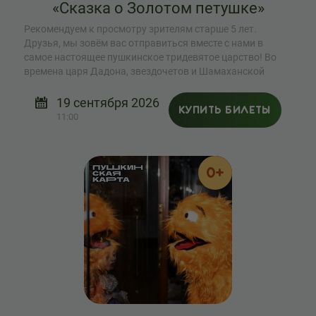
«Сказка о Золотом петушке»
Рекомендуем к просмотру зрителям старше 5 лет.
Друзья, мы зовём вас отправиться вместе с нами в
самое настоящее пушкинское тридевятое царство! Во
времена царя Дадона, звездочетов и Шамаханской
царицы!
19 сентября 2026
КУПИТЬ БИЛЕТЫ
11:00
0+