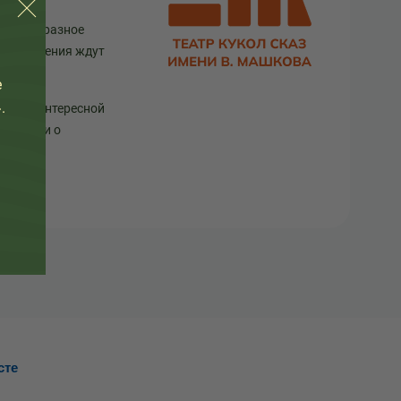
театр в разное
ще изменения ждут
е
.
 много интересной
театра и о
сте