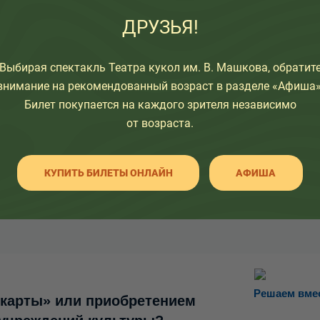
ДРУЗЬЯ!
Узнайте как развивался 
ыми
время, а так же какие е
его.
Выбирая спектакль Театра кукол им. В. Машкова, обратит
внимание на рекомендованный возраст в разделе «Афиша»
Здесь вы так же найдете
Билет покупается на каждого зрителя независимо
информации об артистах 
ИТЬ
закулисной жизни.
от возраста.
КУПИТЬ БИЛЕТЫ ОНЛАЙН
АФИША
Решаем вме
 карты» или приобретением