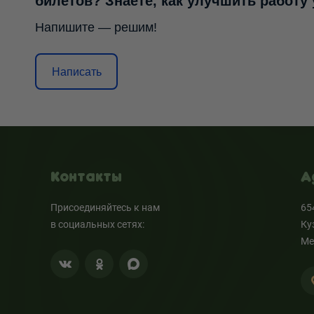
билетов? Знаете, как улучшить работу
Напишите — решим!
Написать
Контакты
А
Присоединяйтесь к нам
65
в социальных сетях:
Ку
Ме