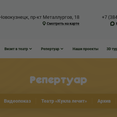
Новокузнецк, пр-кт Металлургов, 18
+7 (38
Смотреть на карте
Визит в театр
Репертуар
Наши проекты
3D ту
Репертуар
Видеопоказ
Театр «Кукла лечит»
Архив