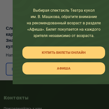
Выбирая спектакль Театра кукол
им. В. Машкова, обратите внимание
на рекомендованный возраст в разделе
Сложности с получением «Пушкинской
«Афиша». Билет покупается на каждого
карты» или приобретением билетов?
зрителя независимо от возраста.
Знаете, как улучшить работу учреждений
культуры?
КУПИТЬ БИЛЕТЫ ОНЛАЙН
Напишите — решим!
АФИША
Написать
Контакты
Присоединяйтесь к нам