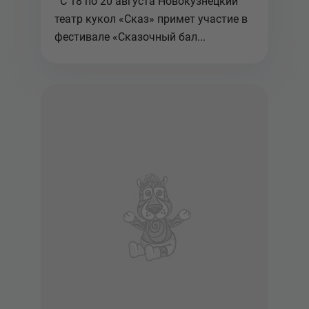
С 18 по 20 августа Новокузнецкий
в Томске
театр кукол «Сказ» примет участие в
фестивале «Сказочный бал...