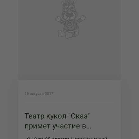
16 августа 2017
Театр кукол "Сказ"
примет участие в
театральном фестивале