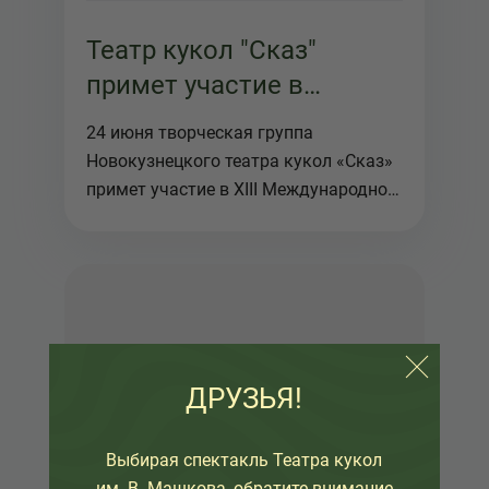
Театр кукол "Сказ"
примет участие в
Международном
24 июня творческая группа
фестивале Кукарт
Новокузнецкого театра кукол «Сказ»
примет участие в XIII Международном
фес...
ДРУЗЬЯ!
Выбирая спектакль Театра кукол
им. В. Машкова, обратите внимание