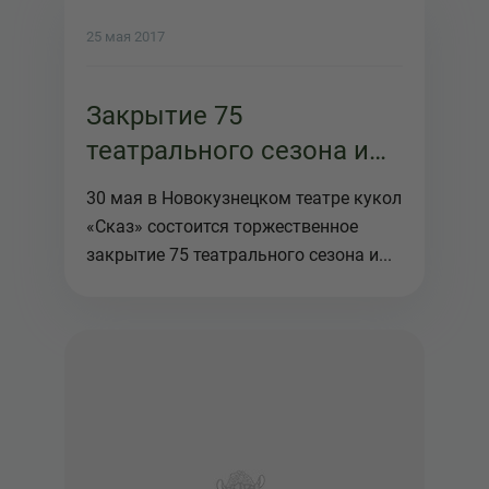
25 мая 2017
Закрытие 75
театрального сезона и
празднование юбилея
30 мая в Новокузнецком театре кукол
театра
«Сказ» состоится торжественное
закрытие 75 театрального сезона и...