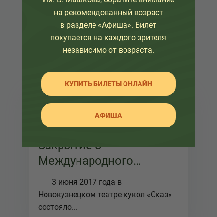
на рекомендованный возраст
в разделе «Афиша». Билет
покупается на каждого зрителя
независимо от возраста.
КУПИТЬ БИЛЕТЫ ОНЛАЙН
06 июня 2017
АФИША
Закрытие 8
Международного
фестиваля Кукла в
3 июня 2017 года в
детских руках
Новокузнецком театре кукол «Сказ»
состояло...