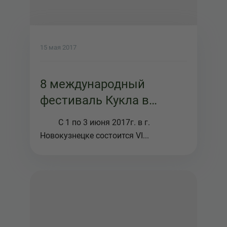
15 мая 2017
8 международный
фестиваль Кукла в
детских руках пройдет в
С 1 по 3 июня 2017г. в г.
театре кукол "Сказ"
Новокузнецке состоится VI...