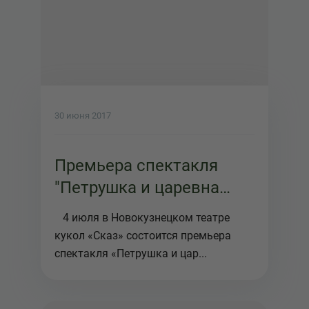
30 июня 2017
Премьера спектакля
"Петрушка и царевна
лягушка" в
4 июля в Новокузнецком театре
Новокузнецком театре
кукол «Сказ» состоится премьера
кукол "Сказ"
спектакля «Петрушка и цар...