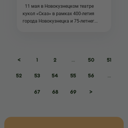
прошел в театре кукол
11 мая в Новокузнецком театре
"Сказ"
кукол «Сказ» в рамках 400-летия
города Новокузнецка и 75-летнег...
<
1
2
...
50
51
52
53
54
55
56
...
67
68
69
>