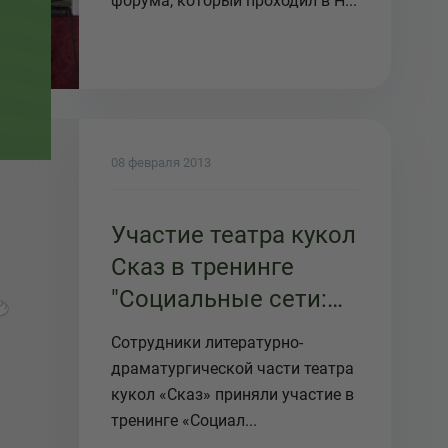
форума, который проходил в Н...
08 февраля 2013
Участие театра кукол
Сказ в тренинге
"Социальные сети:
как театру выстроить
Сотрудники литературно-
эффективное
драматургической части театра
продвижение"
кукол «Сказ» приняли участие в
тренинге «Социал...