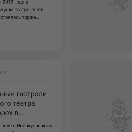
2013 года в
ецком театре кукол
стоялось торже...
2013
ные гастроли
ого театра
рох в
узнецком
апреля в Новокузнецком
е"