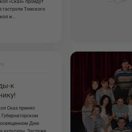
укол «Сказ» пройдут
 гастроли Томского
кол и...
013
ды-к
нику!
кол Сказ принял
в Губернаторском
посвященном Дню
а культуры. Заслуже...