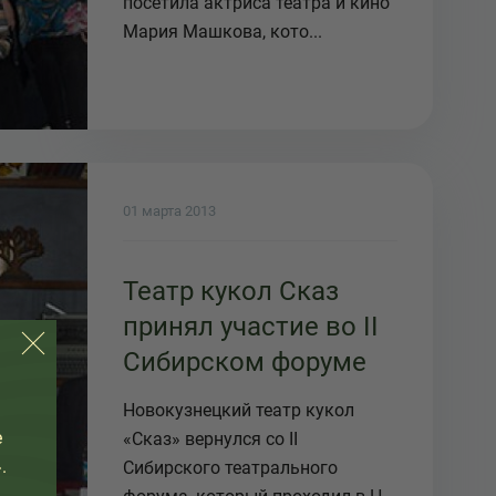
Америки
посетила актриса театра и кино
Мария Машкова, кото...
01 марта 2013
Театр кукол Сказ
принял участие во II
Сибирском форуме
Новокузнецкий театр кукол
е
«Сказ» вернулся со II
.
Сибирского театрального