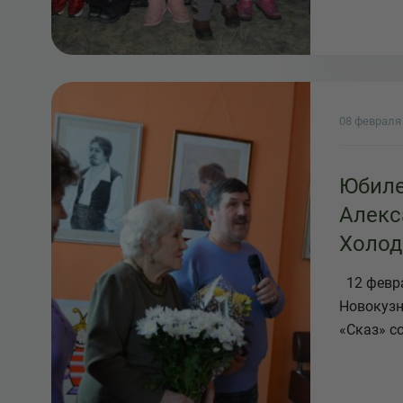
08 февраля
Юбиле
Алекс
Холод
12 февра
Новокузн
«Сказ» со