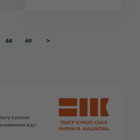
68
69
>
театр в разное
ще изменения ждут