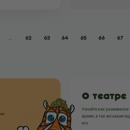
...
62
63
64
65
66
67
О театре
Узнайте как развивался 
ыми
время, а так же какие е
его.