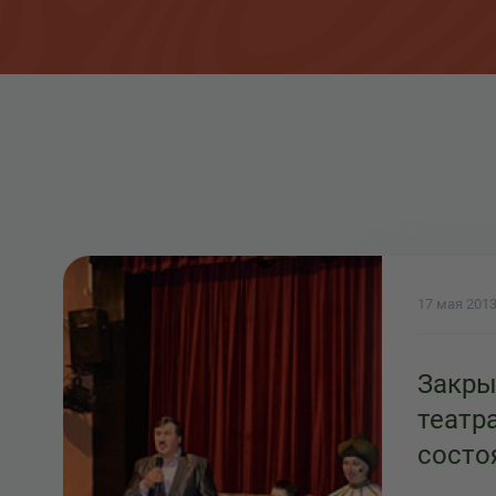
17 мая 201
Закры
театр
состо