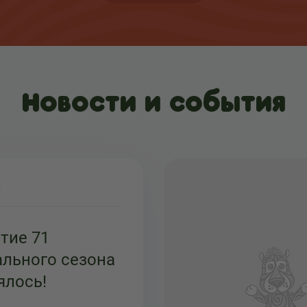
Новости и события
3
тие 71
ального сезона
ялось!