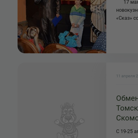
17 мая 
новокузн
«Сказ» со
11 апреля 
Обмен
Томск
Скомо
Новок
С 19-25 
"Сказ