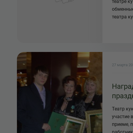
театре к
обменные
театра ку
27 марта 2
Награ
празд
Театр ку
участие 
приеме, 
работник