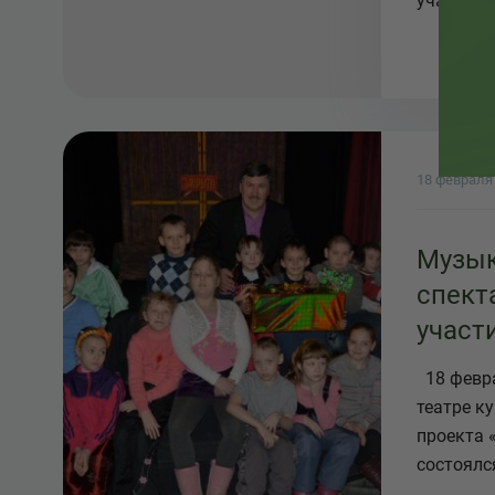
участие в
18 февраля
Музы
спект
участ
огран
18 февр
возм
театре к
проекта 
состоялся