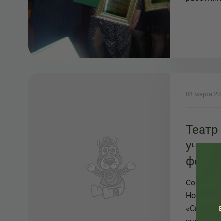
04 марта 2
Театр
участ
фести
театр
Со 2-7 ма
Новокузн
«Сказ» в