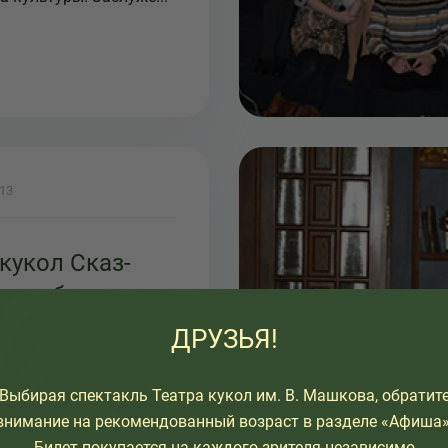
013
 кукол Сказ-
ник областного
валя Кузбасс
ДРУЗЬЯ!
альный
рта 2013 года
Выбирая спектакль Театра кукол им. В. Машкова, обратит
ецкий театр кукол
внимание на рекомендованный возраст в разделе «Афиша»
 очередной раз примет
Билет покупается на каждого зрителя независимо