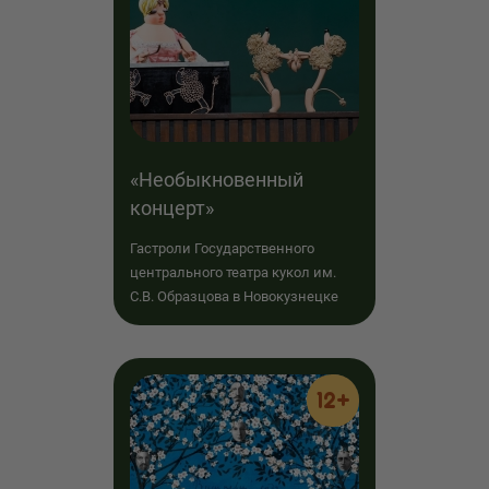
«Необыкновенный
концерт»
Гастроли Государственного
центрального театра кукол им.
С.В. Образцова в Новокузнецке
12+