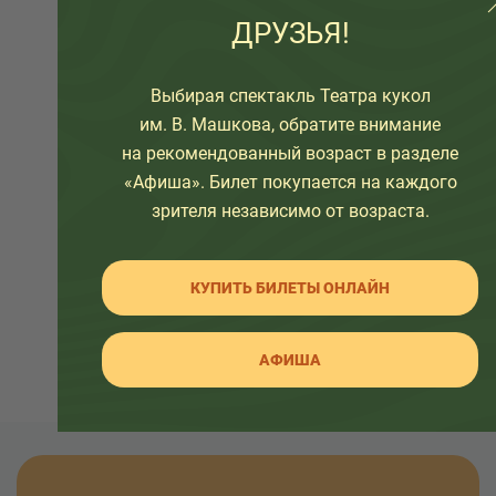
ДРУЗЬЯ!
Выбирая спектакль Театра кукол
им. В. Машкова, обратите внимание
«Мальчик из Малаги»
на рекомендованный возраст в разделе
«Афиша». Билет покупается на каждого
Рекомендуем этот спектакль
зрителям старше 6-ти лет.
зрителя независимо от возраста.
История о детстве одного из
величайших художников 20-го
века Пабло Пикассо.
КУПИТЬ БИЛЕТЫ ОНЛАЙН
Вас ждут живопись, живая
музыка, актёрская игра и,
конечно же, куклы.
АФИША
Режиссёр Анна Бессчастнова (г.
Санкт-Петербург)