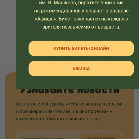
им. В. Машкова, обратите внимание
«Али-Баба и сорок
на рекомендованный возраст в разделе
разбойников»
«Афиша». Билет покупается на каждого
Гастроли Государственного
зрителя независимо от возраста.
центрального театра кукол им.
С.В. Образцова в Новокузнецке!
КУПИТЬ БИЛЕТЫ ОНЛАЙН
АФИША
Узнавайте новости
Оставьте свой емайл, чтобы узнавать первыми
о премьерах спектаклей, наших проектах и
интересных событиях в жизни театра.