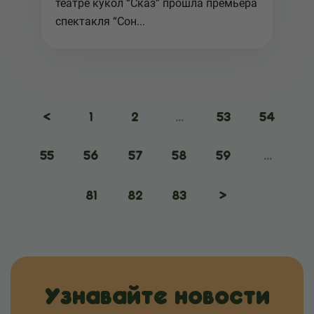
театре кукол “Сказ” прошла премьера
спектакля “Сон...
<
1
2
...
53
54
55
56
57
58
59
...
81
82
83
>
Узнавайте новости