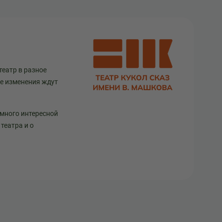
театр в разное
ще изменения ждут
 много интересной
театра и о