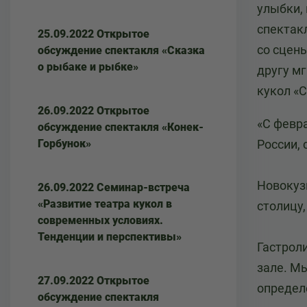
улыбки, 
спектакл
25.09.2022 Открытое
со сцены
обсуждение спектакля «Сказка
о рыбаке и рыбке»
другу м
кукол «С
26.09.2022 Открытое
«С февр
обсуждение спектакля «Конек-
Горбунок»
России, 
Новокуз
26.09.2022 Семинар-встреча
«Развитие театра кукол в
столицу,
современных условиях.
Тенденции и перспективы»
Гастроли
зале. М
27.09.2022 Открытое
определ
обсуждение спектакля