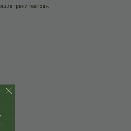
ющие грани театра».
е
.