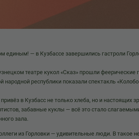
ом единым! — в Кузбассе завершились гастроли Горл
узнецком театре кукол «Сказ» прошли феерические г
й народной республики показали спектакль «Колобо
привёз в Кузбасс не только хлеба, но и настоящих з
ртистов, забавные куклы — всё это стало слагаемым
нного зала.
оллеги из Горловки — удивительные люди. В такое н