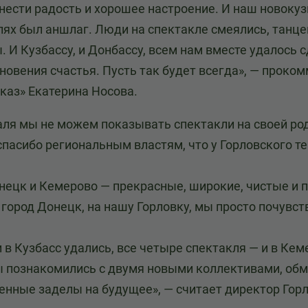
нести радость и хорошее настроение. И наш новокузн
ях был аншлаг. Люди на спектакле смеялись, танцев
. И Кузбассу, и Донбассу, всем нам вместе удалось
гновения счастья. Пусть так будет всегда», — прок
каз» Екатерина Носова.
аля мы не можем показывать спектакли на своей ро
спасибо региональным властям, что у Горловского т
нецк и Кемерово — прекрасные, широкие, чистые и п
 город Донецк, на нашу Горловку, мы просто почувст
 в Кузбасс удались, все четыре спектакля — и в Ке
ы познакомились с двумя новыми коллективами, обм
енные заделы на будущее», — считает директор Горл