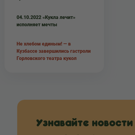
04.10.2022 «Кукла лечит»
исполняет мечты
Не хлебом единым! — в
Кузбассе завершились гастроли
Горловского театра кукол
Узнавайте новости