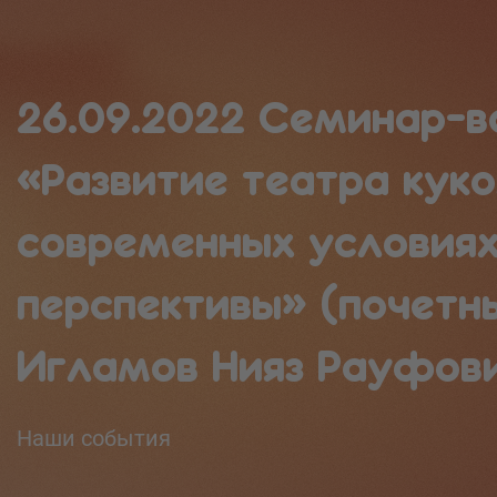
26.09.2022 Семинар-в
«Развитие театра куко
современных условиях
перспективы» (почетны
Игламов Нияз Рауфов
Наши события