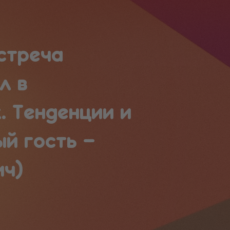
стреча
л в
. Тенденции и
й гость –
ич)