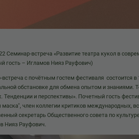
022 Семинар-встреча «Развитие театра кукол в совр
ый гость – Игламов Нияз Рауфович)
-встреча с почётным гостем фестиваля состоится в 
льной обстановке для обмена опытом и знаниями. Т
х. Тенденции и перспективы». Почетный гость фест
я маска", член коллегии критиков международных, в
венный секретарь Общественного совета по культур
в Нияз Рауфович.