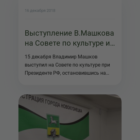
16 декабря 2018
Выступление В.Машкова
на Совете по культуре и
искусству при
15 декабря Владимир Машков
Президенте РФ
выступил на Совете по культуре при
Президенте РФ, остановившись на
проект...