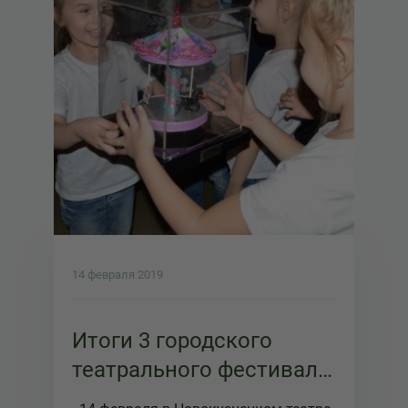
14 февраля 2019
Итоги 3 городского
театрального фестиваля
3+5 Кузнецкая карусель