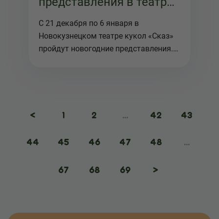
представления в театре
кукол Сказ
С 21 декабря по 6 января в
Новокузнецком театре кукол «Сказ»
пройдут новогодние представления.
Прогр...
<
1
2
...
42
43
44
45
46
47
48
...
67
68
69
>