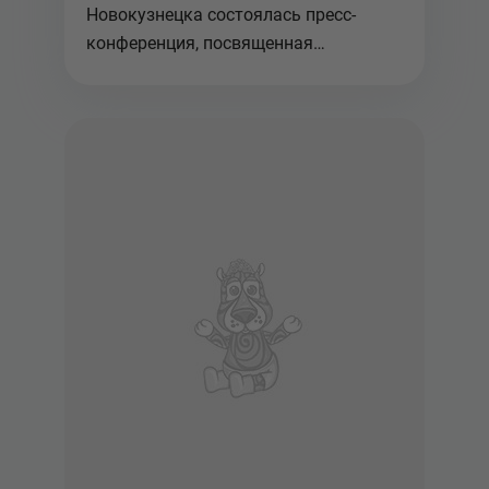
Новокузнецка
Новокузнецка состоялась пресс-
конференция, посвященная
завершающем...