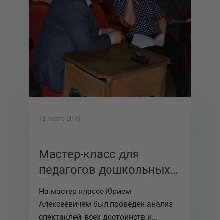
12 марта 2019
Мастер-класс для
педагогов дошкольных
учреждений
На мастер-классе Юрием
Новокузнецка
Алексеевичем был проведен анализ
спектаклей, всех достоинств и