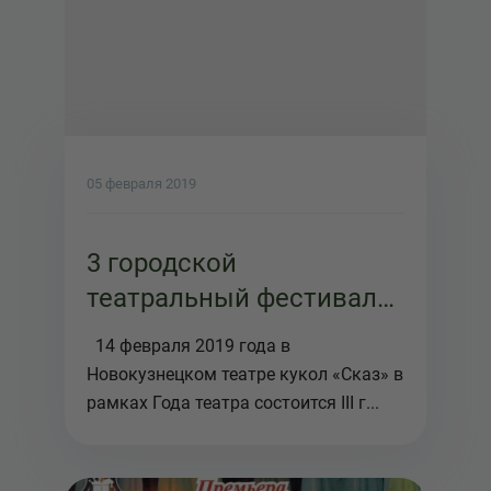
05 февраля 2019
3 городской
театральный фестиваль
3+5 Кузнецкая карусель
14 февраля 2019 года в
пройдет в театре кукол
Новокузнецком театре кукол «Сказ» в
Сказ
рамках Года театра состоится III г...