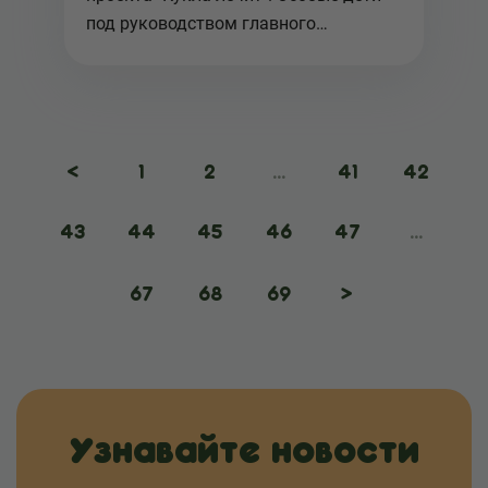
под руководством главного
режиссера ...
<
1
2
...
41
42
43
44
45
46
47
...
67
68
69
>
Узнавайте новости