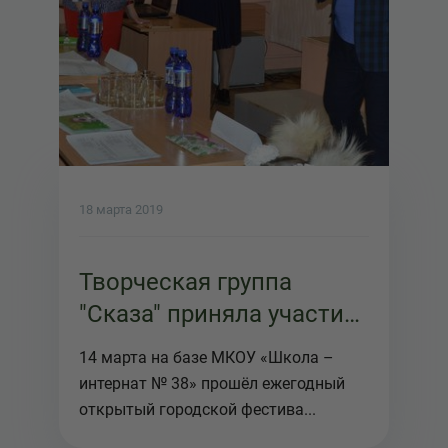
18 марта 2019
Творческая группа
"Сказа" приняла участие
в 6 городском фестивале
14 марта на базе МКОУ «Школа –
"Театр равных
интернат № 38» прошёл ежегодный
возможностей"
открытый городской фестива...