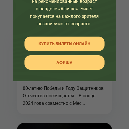
на рекомендованный возраст
в разделе «Афиша». Билет
покупается на каждого зрителя
независимо от возраста.
КУПИТЬ БИЛЕТЫ ОНЛАЙН
28 февраля 2025
АФИША
Акция "Сквозь года
звучит Победа"
продолжается
80-летию Победы и Году Защитников
Отечества посвящается… В конце
2024 года совместно с Мес...