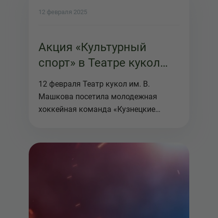
12 февраля 2025
Акция «Культурный
спорт» в Театре кукол
«Сказ» им. В. Машкова
12 февраля Театр кукол им. В.
Машкова посетила молодежная
хоккейная команда «Кузнецкие
Медведи». Спо...