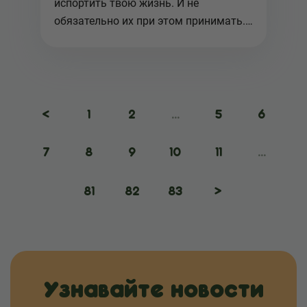
испортить твою жизнь. И не
обязательно их при этом принимать.
Закон можно ...
<
1
2
...
5
6
7
8
9
10
11
...
81
82
83
>
Узнавайте новости