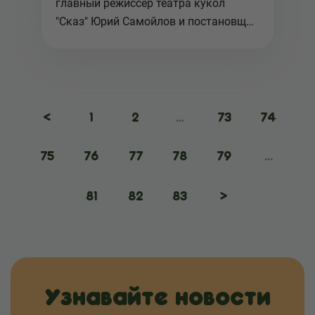
главный режиссер театра кукол
"Сказ" Юрий Самойлов и постановщик
с...
<
1
2
...
73
74
75
76
77
78
79
...
81
82
83
>
Узнавайте новости