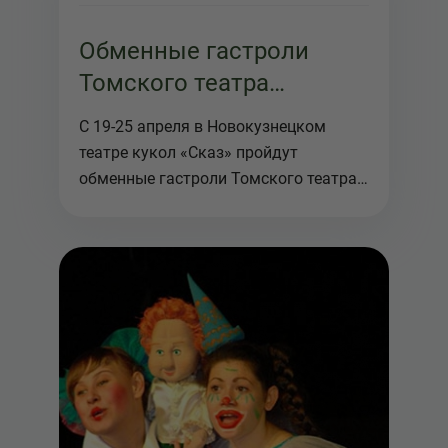
Обменные гастроли
Томского театра
Скоморох в
С 19-25 апреля в Новокузнецком
Новокузнецком "Сказе"
театре кукол «Сказ» пройдут
обменные гастроли Томского театра
кукол и...