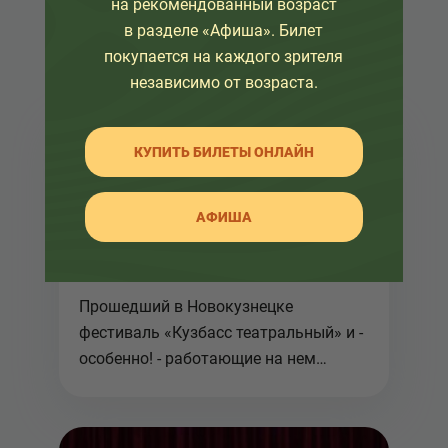
на рекомендованный возраст
в разделе «Афиша». Билет
покупается на каждого зрителя
независимо от возраста.
КУПИТЬ БИЛЕТЫ ОНЛАЙН
14 марта 2013
АФИША
Люди, куклы, куры и
критики
Прошедший в Новокузнецке
фестиваль «Кузбасс театральный» и -
особенно! - работающие на нем
столичные...