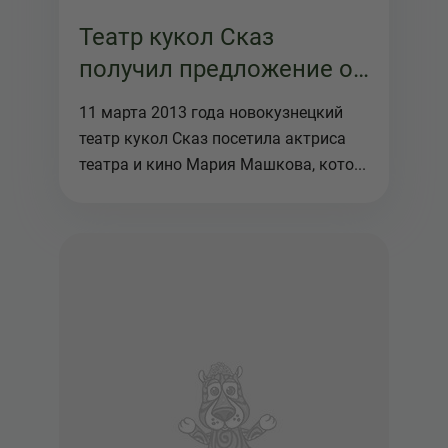
Театр кукол Сказ
получил предложение о
сотрудничестве с
11 марта 2013 года новокузнецкий
театром кукол из
театр кукол Сказ посетила актриса
Америки
театра и кино Мария Машкова, кото...