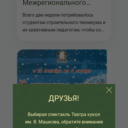
Межрегионального
проекта "Три толстяка"
Всего две недели потребовалось
продолжают творить
студентам строительного техникума и
их креативным педагогам, чтобы со...
ДРУЗЬЯ!
Выбирая спектакль Театра кукол
им. В. Машкова, обратите внимание