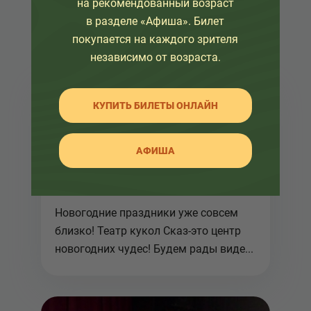
на рекомендованный возраст
в разделе «Афиша». Билет
покупается на каждого зрителя
независимо от возраста.
КУПИТЬ БИЛЕТЫ ОНЛАЙН
21 ноября 2018
АФИША
Стартовала продажа
билетов на новогодние
представления!
Новогодние праздники уже совсем
близко! Театр кукол Сказ-это центр
новогодних чудес! Будем рады виде...