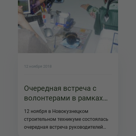
12 ноября 2018
Очередная встреча с
волонтерами в рамках
Межрегионального
12 ноября в Новокузнецком
проекта Три толстяка
строительном техникуме состоялась
очередная встреча руководителей
Межрегио...