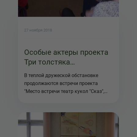
27 ноября 2018
Особые актеры проекта
Три толстяка
продолжают
В теплой дружеской обстановке
репетировать
продолжаются встречи проекта
"Место встречи театр кукол "Сказ",
где ос...