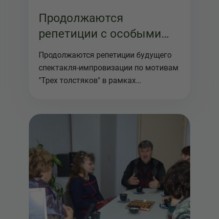
Продолжаются
репетиции с особыми
актерами в рамках
Продолжаются репетиции будущего
проекта "Три толстяка"
спектакля-импровизации по мотивам
"Трех толстяков" в рамках
Межрегио...