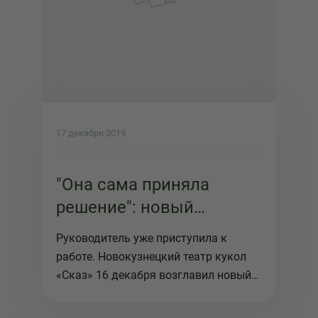
17 декабря 2019
"Она сама приняла
решение": новый
директор
Руководитель уже приступила к
Новокузнецкого театра
работе. Новокузнецкий театр кукол
рассказала историю
«Сказ» 16 декабря возглавил новый
ди...
назначения.