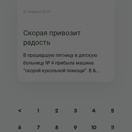
07 апреля 2019
Скорая привозит
радость
В прошедшую пятницу в детскую
больницу № 4 прибыла машина
“скорой кукольной помощи”. В &...
<
1
2
3
4
5
6
7
8
9
10
11