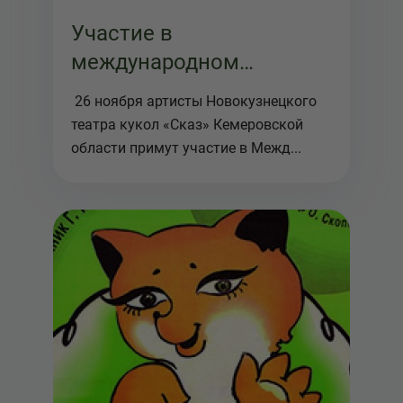
Участие в
международном
фестивале "Мост
26 ноября артисты Новокузнецкого
Дружбы"
театра кукол «Сказ» Кемеровской
области примут участие в Межд...